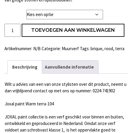
Liter
Joxal
TOEVOEGEN AAN WINKELWAGEN
paint
Warm
terra
Artikelnummer:
N/B
Categorie:
Muurverf
Tags:
brique
,
rood
,
terra
-
104
aantal
Beschrijving
Aanvullende informatie
Wilt u advies van een van onze stylisten over dit product, neemt u
dan vrijblijvend contact op met ons op nummer: 0224-741902
Joxal paint Warm terra-104
JOXAL paint collectie is een verf geschikt voor binnen en buiten,
ontwikkeld en geproduceerd in Nederland. Omdat onze verf
voldoet aan schrobvast klasse 1, is het oppervlakte goed te