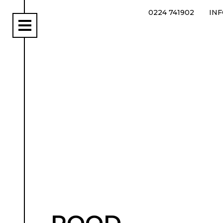
0224 741902
IN
rs