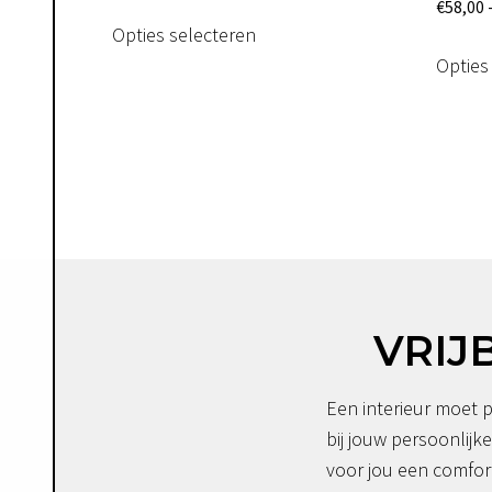
€58,00
€
58,00
Dit
Opties selecteren
tot
product
Opties
€191,00
heeft
meerdere
variaties.
Deze
optie
kan
gekozen
worden
op
VRIJ
de
productpagina
Een interieur moet p
bij jouw persoonlijke
voor jou een comfor