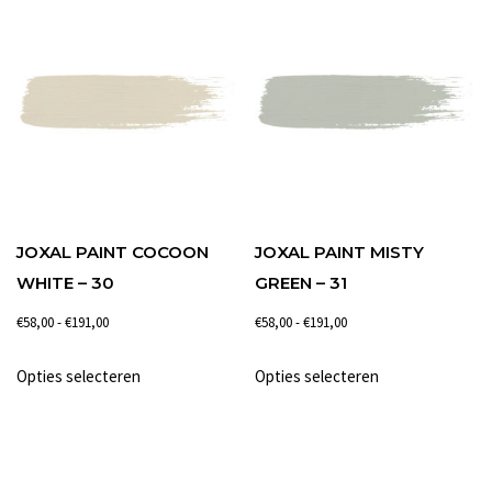
meerdere
meerdere
variaties.
variaties.
Deze
Deze
optie
optie
kan
kan
gekozen
gekozen
worden
worden
op
op
de
de
JOXAL PAINT COCOON
JOXAL PAINT MISTY
productpagina
productpagina
WHITE – 30
GREEN – 31
Prijsklasse:
Prijsklasse:
€
58,00
-
€
191,00
€
58,00
-
€
191,00
€58,00
€58,00
Dit
Dit
Opties selecteren
Opties selecteren
tot
tot
product
product
€191,00
€191,00
heeft
heeft
meerdere
meerdere
variaties.
variaties.