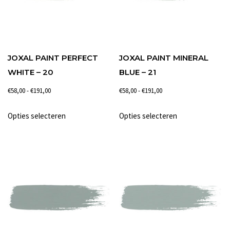
gekozen
gekozen
worden
worden
op
op
de
de
JOXAL PAINT PERFECT
JOXAL PAINT MINERAL
productpagina
productpagina
WHITE – 20
BLUE – 21
Prijsklasse:
Prijsklasse:
€
58,00
-
€
191,00
€
58,00
-
€
191,00
€58,00
€58,00
Dit
Dit
Opties selecteren
Opties selecteren
tot
tot
product
product
€191,00
€191,00
heeft
heeft
meerdere
meerdere
variaties.
variaties.
Deze
Deze
optie
optie
kan
kan
gekozen
gekozen