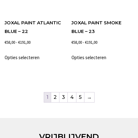
worden
worden
op
op
de
de
JOXAL PAINT ATLANTIC
JOXAL PAINT SMOKE
productpagina
productpagina
BLUE – 22
BLUE – 23
Prijsklasse:
Prijsklasse:
€
58,00
-
€
191,00
€
58,00
-
€
191,00
€58,00
€58,00
Dit
Dit
Opties selecteren
Opties selecteren
tot
tot
product
product
€191,00
€191,00
heeft
heeft
meerdere
meerdere
variaties.
variaties.
Deze
Deze
1
2
3
4
5
→
optie
optie
kan
kan
gekozen
gekozen
worden
worden
VRIJBLIJVEND