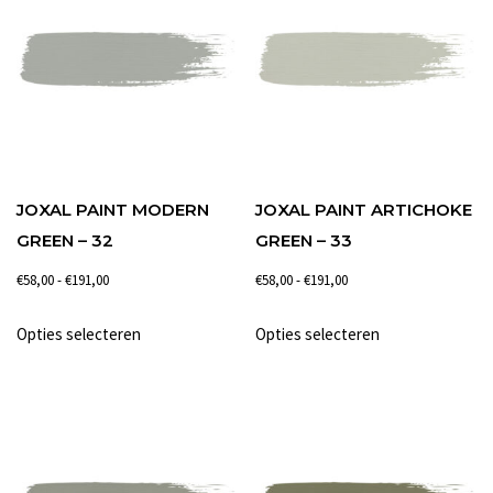
Deze
Deze
optie
optie
kan
kan
gekozen
gekozen
worden
worden
op
op
de
de
JOXAL PAINT MODERN
JOXAL PAINT ARTICHOKE
productpagina
productpagina
GREEN – 32
GREEN – 33
Prijsklasse:
Prijsklasse:
€
58,00
-
€
191,00
€
58,00
-
€
191,00
€58,00
€58,00
Dit
Dit
Opties selecteren
Opties selecteren
tot
tot
product
product
€191,00
€191,00
heeft
heeft
meerdere
meerdere
variaties.
variaties.
Deze
Deze