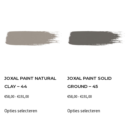
€191,00
€191,00
heeft
heeft
meerdere
meerdere
variaties.
variaties.
Deze
Deze
optie
optie
kan
kan
gekozen
gekozen
worden
worden
op
op
de
de
JOXAL PAINT NATURAL
JOXAL PAINT SOLID
productpagina
productpagina
CLAY – 44
GROUND – 45
Prijsklasse:
Prijsklasse:
€
58,00
-
€
191,00
€
58,00
-
€
191,00
€58,00
€58,00
Dit
Dit
Opties selecteren
Opties selecteren
tot
tot
product
product
€191,00
€191,00
heeft
heeft