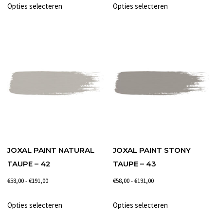
Opties selecteren
Opties selecteren
tot
tot
product
product
€191,00
€191,00
heeft
heeft
meerdere
meerdere
variaties.
variaties.
Deze
Deze
optie
optie
kan
kan
gekozen
gekozen
worden
worden
op
op
de
de
JOXAL PAINT NATURAL
JOXAL PAINT STONY
productpagina
productpagina
TAUPE – 42
TAUPE – 43
Prijsklasse:
Prijsklasse:
€
58,00
-
€
191,00
€
58,00
-
€
191,00
€58,00
€58,00
Dit
Dit
Opties selecteren
Opties selecteren
tot
tot
product
product