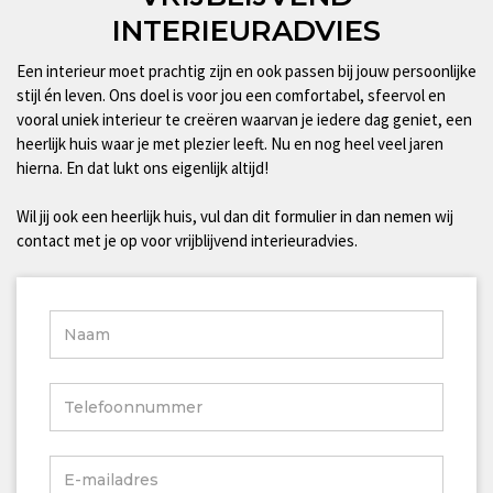
op
op
INTERIEURADVIES
de
de
productpagina
productpagina
Een interieur moet prachtig zijn en ook passen bij jouw persoonlijke
stijl én leven. Ons doel is voor jou een comfortabel, sfeervol en
vooral uniek interieur te creëren waarvan je iedere dag geniet, een
heerlijk huis waar je met plezier leeft. Nu en nog heel veel jaren
hierna. En dat lukt ons eigenlijk altijd!
Wil jij ook een heerlijk huis, vul dan dit formulier in dan nemen wij
contact met je op voor vrijblijvend interieuradvies.