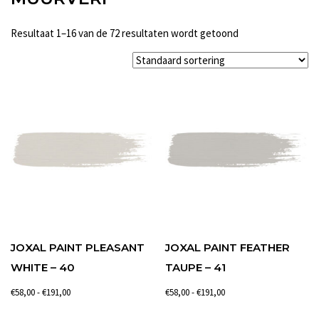
Resultaat 1–16 van de 72 resultaten wordt getoond
JOXAL PAINT PLEASANT
JOXAL PAINT FEATHER
WHITE – 40
TAUPE – 41
Prijsklasse:
Prijsklasse:
€
58,00
-
€
191,00
€
58,00
-
€
191,00
€58,00
€58,00
Dit
Dit