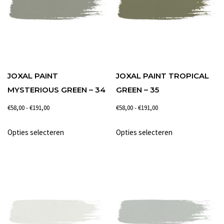
optie
optie
kan
kan
gekozen
gekozen
worden
worden
op
op
de
de
JOXAL PAINT
JOXAL PAINT TROPICAL
productpagina
productpagina
MYSTERIOUS GREEN – 34
GREEN – 35
Prijsklasse:
Prijsklasse:
€
58,00
-
€
191,00
€
58,00
-
€
191,00
€58,00
€58,00
Dit
Dit
Opties selecteren
Opties selecteren
tot
tot
product
product
€191,00
€191,00
heeft
heeft
meerdere
meerdere
variaties.
variaties.
Deze
Deze
optie
optie
kan
kan