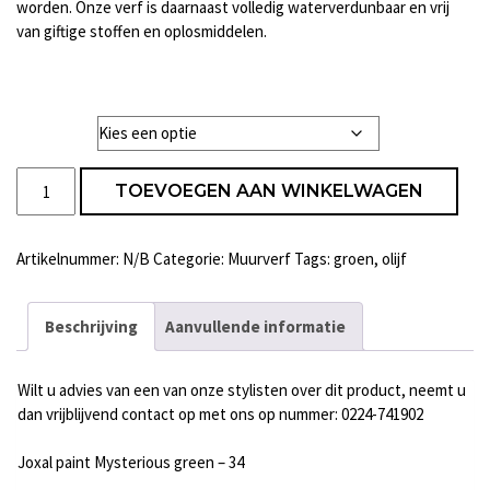
worden. Onze verf is daarnaast volledig waterverdunbaar en vrij
van giftige stoffen en oplosmiddelen.
Liter
Joxal
TOEVOEGEN AAN WINKELWAGEN
paint
Mysterious
green
Artikelnummer:
N/B
Categorie:
Muurverf
Tags:
groen
,
olijf
-
34
aantal
Beschrijving
Aanvullende informatie
Wilt u advies van een van onze stylisten over dit product, neemt u
dan vrijblijvend contact op met ons op nummer: 0224-741902
Joxal paint Mysterious green – 34