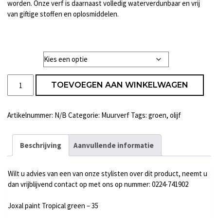
worden. Onze verf is daarnaast volledig waterverdunbaar en vrij
van giftige stoffen en oplosmiddelen.
Liter
Joxal
TOEVOEGEN AAN WINKELWAGEN
paint
Tropical
green
Artikelnummer:
N/B
Categorie:
Muurverf
Tags:
groen
,
olijf
-
35
aantal
Beschrijving
Aanvullende informatie
Wilt u advies van een van onze stylisten over dit product, neemt u
dan vrijblijvend contact op met ons op nummer: 0224-741902
Joxal paint Tropical green – 35