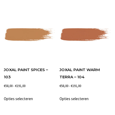
€191,00
€191,00
heeft
heeft
meerdere
meerdere
variaties.
variaties.
Deze
Deze
optie
optie
kan
kan
gekozen
gekozen
worden
worden
op
op
de
de
JOXAL PAINT SPICES –
JOXAL PAINT WARM
productpagina
productpagina
103
TERRA – 104
Prijsklasse:
Prijsklasse:
€
58,00
-
€
191,00
€
58,00
-
€
191,00
€58,00
€58,00
Dit
Dit
Opties selecteren
Opties selecteren
tot
tot
product
product
€191,00
€191,00
heeft
heeft