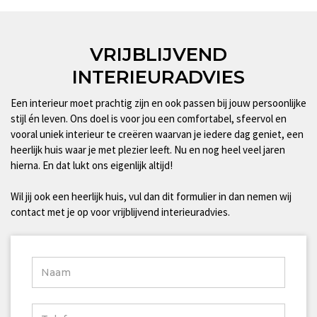
Deze
optie
VRIJBLIJVEND
kan
INTERIEURADVIES
gekozen
worden
Een interieur moet prachtig zijn en ook passen bij jouw persoonlijke
op
stijl én leven. Ons doel is voor jou een comfortabel, sfeervol en
de
vooral uniek interieur te creëren waarvan je iedere dag geniet, een
heerlijk huis waar je met plezier leeft. Nu en nog heel veel jaren
productpagina
hierna. En dat lukt ons eigenlijk altijd!
Wil jij ook een heerlijk huis, vul dan dit formulier in dan nemen wij
contact met je op voor vrijblijvend interieuradvies.