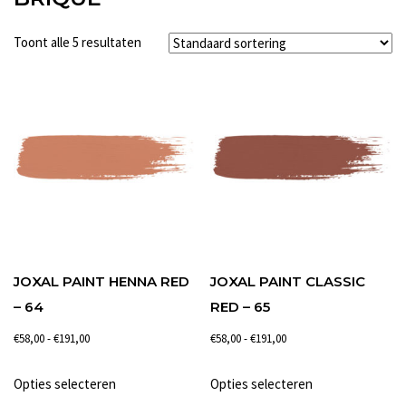
Toont alle 5 resultaten
JOXAL PAINT HENNA RED
JOXAL PAINT CLASSIC
– 64
RED – 65
Prijsklasse:
Prijsklasse:
€
58,00
-
€
191,00
€
58,00
-
€
191,00
€58,00
€58,00
Dit
Dit
Opties selecteren
Opties selecteren
tot
tot
product
product