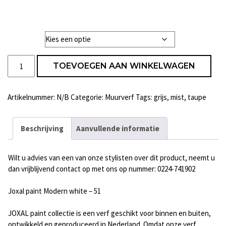
Liter
Joxal
TOEVOEGEN AAN WINKELWAGEN
paint
Modern
white
Artikelnummer:
N/B
Categorie:
Muurverf
Tags:
grijs
,
mist
,
taupe
-
51
aantal
Beschrijving
Aanvullende informatie
Wilt u advies van een van onze stylisten over dit product, neemt u
dan vrijblijvend contact op met ons op nummer: 0224-741902
Joxal paint Modern white – 51
JOXAL paint collectie is een verf geschikt voor binnen en buiten,
ontwikkeld en geproduceerd in Nederland. Omdat onze verf