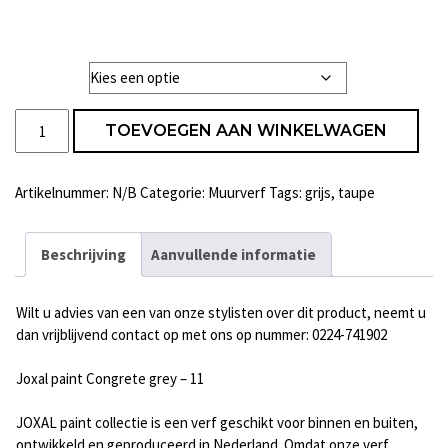
Liter
Joxal
TOEVOEGEN AAN WINKELWAGEN
paint
Concrete
grey
Artikelnummer:
N/B
Categorie:
Muurverf
Tags:
grijs
,
taupe
-
11
aantal
Beschrijving
Aanvullende informatie
Wilt u advies van een van onze stylisten over dit product, neemt u
dan vrijblijvend contact op met ons op nummer: 0224-741902
Joxal paint Congrete grey – 11
JOXAL paint collectie is een verf geschikt voor binnen en buiten,
ontwikkeld en geproduceerd in Nederland. Omdat onze verf