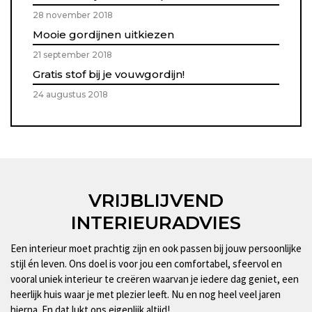
28 november 2018
Mooie gordijnen uitkiezen
21 september 2018
Gratis stof bij je vouwgordijn!
24 augustus 2018
VRIJBLIJVEND
INTERIEURADVIES
Een interieur moet prachtig zijn en ook passen bij jouw persoonlijke
stijl én leven. Ons doel is voor jou een comfortabel, sfeervol en
vooral uniek interieur te creëren waarvan je iedere dag geniet, een
heerlijk huis waar je met plezier leeft. Nu en nog heel veel jaren
hierna. En dat lukt ons eigenlijk altijd!