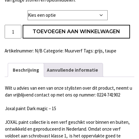
Liter
Joxal
TOEVOEGEN AAN WINKELWAGEN
paint
Dark
magic
Artikelnummer:
N/B
Categorie:
Muurverf
Tags:
grijs
,
taupe
-
15
aantal
Beschrijving
Aanvullende informatie
Wilt u advies van een van onze stylisten over dit product, neemt u
dan vrijblijvend contact op met ons op nummer: 0224-741902
Joxal paint Dark magic – 15
JOXAL paint collectie is een verf geschikt voor binnen en buiten,
ontwikkeld en geproduceerd in Nederland. Omdat onze verf
voldoet aan schrobvast klasse 1, is het oppervlakte goed te