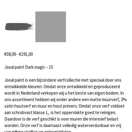
Prijsklasse:
€
58,00
-
€
191,00
€58,00
tot
Joxal paint Dark magic – 15
€191,00
Joxal paint is een bijzondere verfcollectie met speciaal door ons
ontwikkelde kleuren. Omdat onze ontwikkeld en geproduceerd
wordt in Nederland verkopen wij u het beste van eigen bodem. In
ons assortiment hebben wij onder andere een matte muurverf, 2%
satin houtverf en muur en hout primers. Omdat onze verf voldoet
aan schrobvast klasse 1, is het oppervlakte goed te reinigen.
Daardoor is de verf geschikt is voor muren die intensief belast
worden. Onze verf is daarnaast volledig waterverdunbaar en vrij
van giftige stoffen en oplosmiddelen.