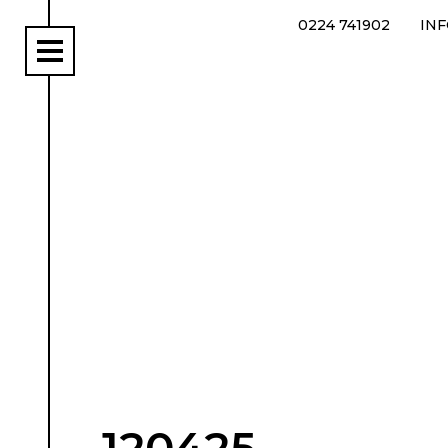
0224 741902
IN
rs