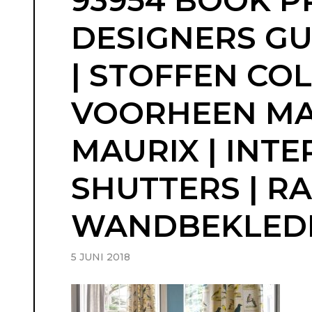
93954 BOOK PR
DESIGNERS GU
| STOFFEN COL
VOORHEEN MAU
MAURIX | INTE
SHUTTERS | R
WANDBEKLEDING
5 JUNI 2018