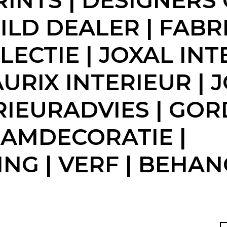
INTS | DESIGNERS 
ILD DEALER | FABR
LECTIE | JOXAL INT
RIX INTERIEUR | 
RIEURADVIES | GOR
AAMDECORATIE |
 | VERF | BEHANG 