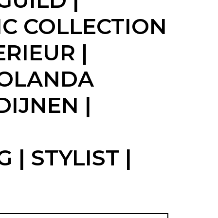
GUILD |
IC COLLECTION
ERIEUR |
JOLANDA
DIJNEN |
| STYLIST |