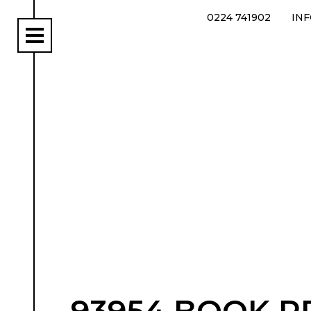
0224 741902
IN
rs