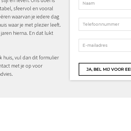
 stijl én leven. Ons doel is
tabel, sfeervol en vooral
reëren waarvan je iedere dag
huis waar je met plezier leeft.
jaren hierna. En dat lukt
jk huis, vul dan dit formulier
ntact met je op voor
advies.