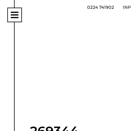
0224 741902
IN
rs