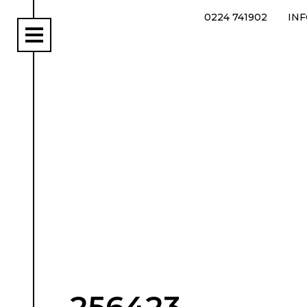
0224 741902
IN
rs