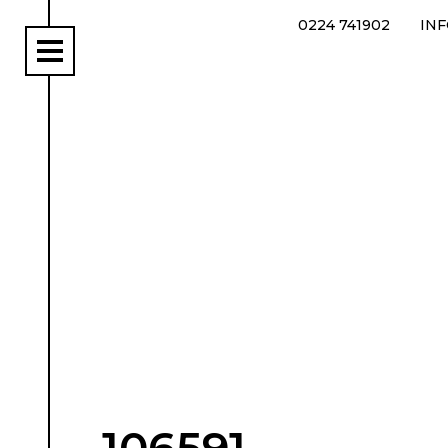
0224 741902
IN
rs