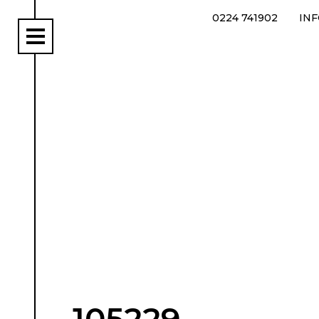
0224 741902
IN
rs