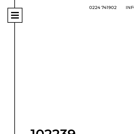
0224 741902
IN
rs