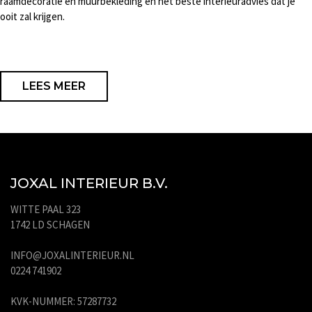
raamdecoratie en muurbekleding en het beste interieuradvies dat je
ooit zal krijgen.
LEES MEER
JOXAL INTERIEUR B.V.
WITTE PAAL 323
1742 LD SCHAGEN
INFO@JOXALINTERIEUR.NL
0224 741902
KVK-NUMMER: 57287732