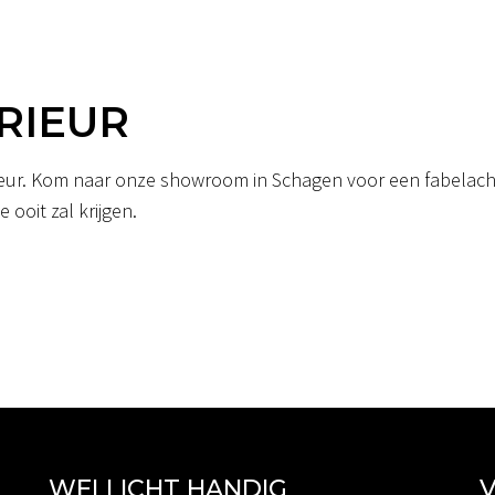
RIEUR
erieur. Kom naar onze showroom in Schagen voor een fabelacht
 ooit zal krijgen.
WELLICHT HANDIG
V