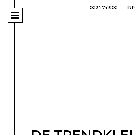
0224 741902
IN
rs