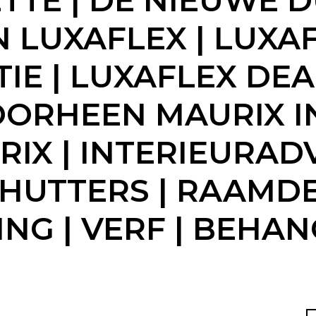
TTE | DE NIEUWE 
N LUXAFLEX | LUXA
E | LUXAFLEX DEAL
OORHEEN MAURIX I
X | INTERIEURADV
SHUTTERS | RAAMDE
 | VERF | BEHANG 