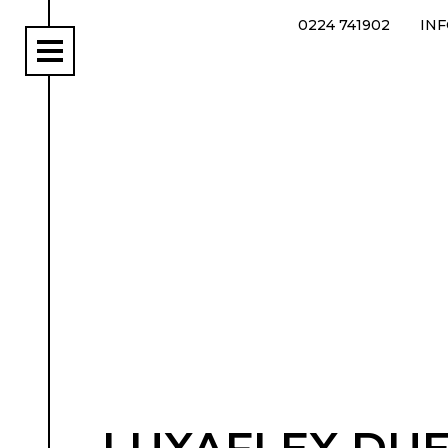
0224 741902
IN
rs