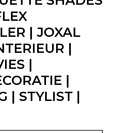
DUETTE SHADES
FLEX
ER | JOXAL
NTERIEUR |
IES |
CORATIE |
| STYLIST |