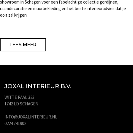
showroom in Schagen voor een fabelachtige collectie gordijnen,
raamdecoratie en muurbekleding en het beste interieuradvies dat je
ooit zal krijgen.
LEES MEER
JOXAL INTERIEUR B.V.
WITTE PAAL 323
1742 LD SCHAGEN
INFO@JOXALINTERIEUR.NL
0224 741902