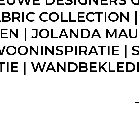
NIEUWE DESIGNERS 
ABRIC COLLECTION |
N | JOLANDA MAUR
WOONINSPIRATIE | 
IE | WANDBEKLED