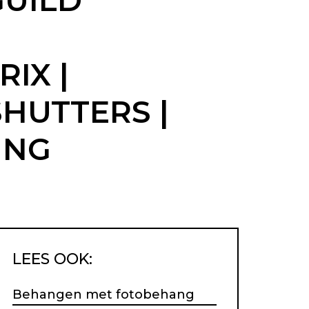
GUILD
IX |
SHUTTERS |
ING
LEES OOK:
Behangen met fotobehang