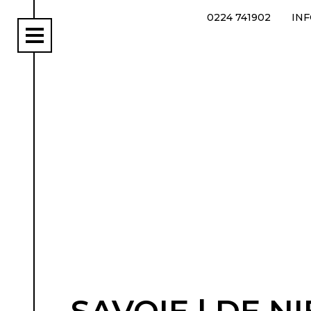
0224 741902
IN
rs