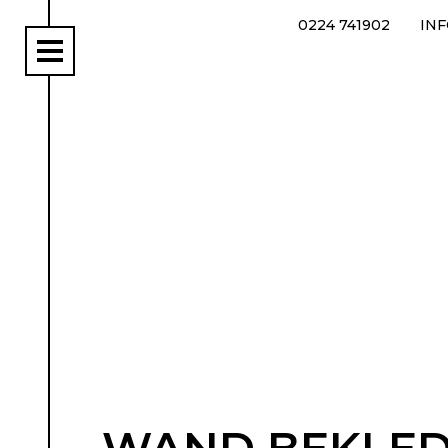
0224 741902
IN
rs