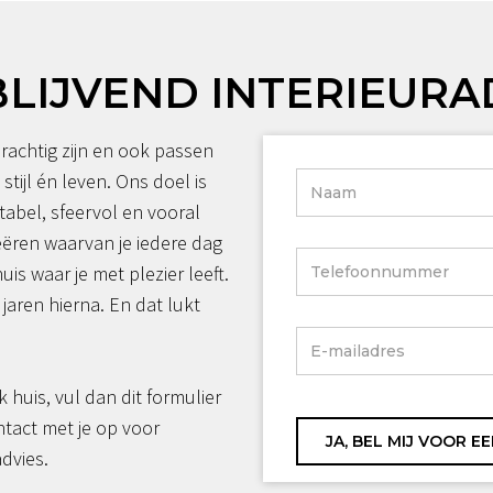
BLIJVEND INTERIEURA
rachtig zijn en ook passen
 stijl én leven. Ons doel is
tabel, sfeervol en vooral
reëren waarvan je iedere dag
huis waar je met plezier leeft.
jaren hierna. En dat lukt
jk huis, vul dan dit formulier
ntact met je op voor
advies.