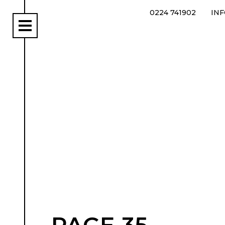
0224 741902
IN
rs