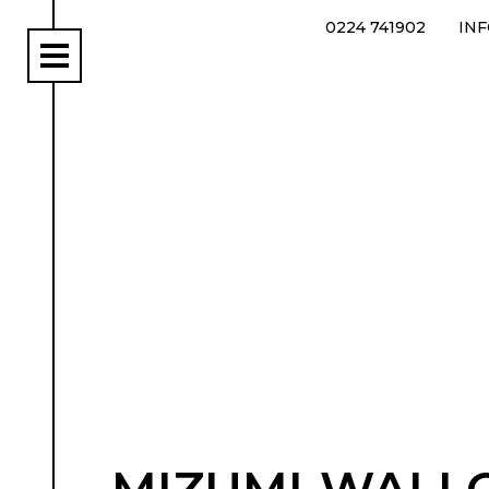
0224 741902
IN
rs