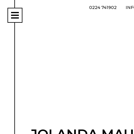
0224 741902
IN
rs