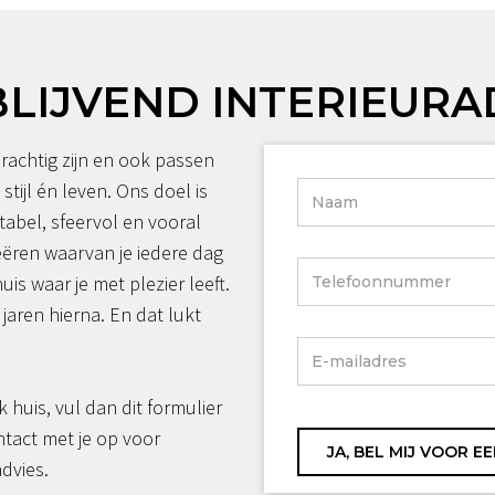
BLIJVEND INTERIEURA
rachtig zijn en ook passen
 stijl én leven. Ons doel is
tabel, sfeervol en vooral
reëren waarvan je iedere dag
huis waar je met plezier leeft.
jaren hierna. En dat lukt
jk huis, vul dan dit formulier
ntact met je op voor
advies.