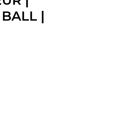
UR |
BALL |