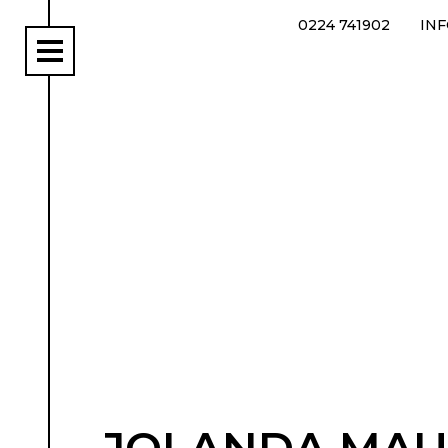
0224 741902
IN
rs