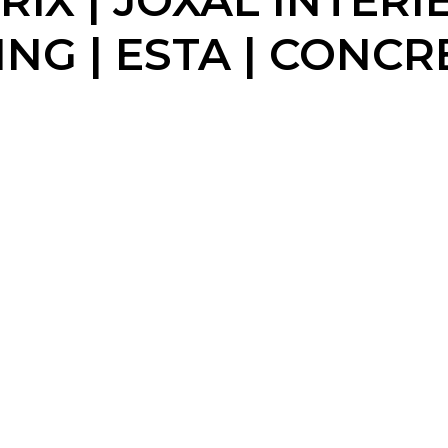
X | JOXAL INTERIE
G | ESTA | CONCR