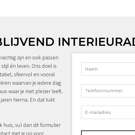
BLIJVEND INTERIEURA
rachtig zijn en ook passen
 stijl én leven. Ons doel is
tabel, sfeervol en vooral
reëren waarvan je iedere dag
huis waar je met plezier leeft.
jaren hierna. En dat lukt
jk huis, vul dan dit formulier
ntact met je op voor