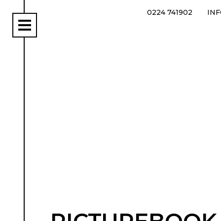
0224 741902
IN
rs