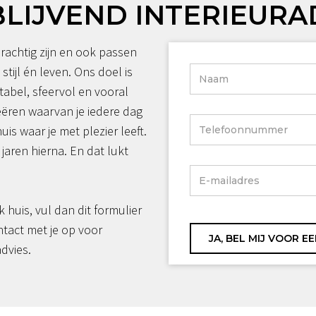
BLIJVEND INTERIEURA
rachtig zijn en ook passen
 stijl én leven. Ons doel is
tabel, sfeervol en vooral
reëren waarvan je iedere dag
huis waar je met plezier leeft.
jaren hierna. En dat lukt
jk huis, vul dan dit formulier
ntact met je op voor
advies.