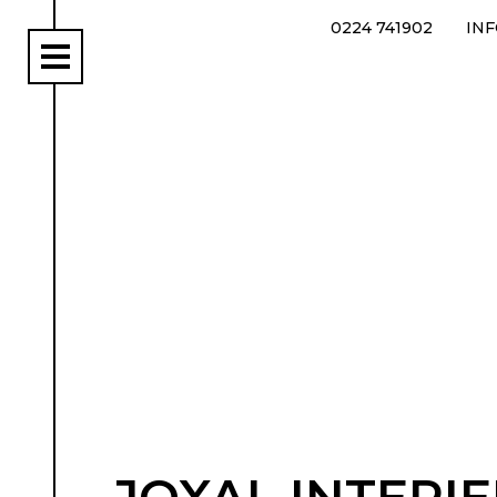
0224 741902
IN
rs