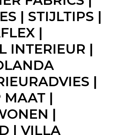
ER FABRICS |
| STIJLTIPS |
FLEX |
 INTERIEUR |
JOLANDA
RIEURADVIES |
 MAAT |
WONEN |
 | VILLA