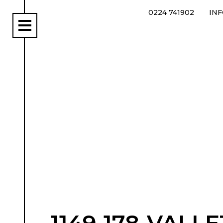
0224 741902
IN
rs