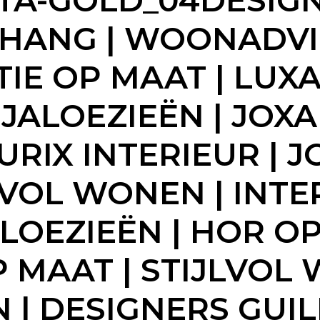
ETA-GOLD_04DESIGN
ANG | WOONADVIES 
E OP MAAT | LUXA
ALOEZIEËN | JOXAL
URIX INTERIEUR | 
LVOL WONEN | INTE
LOEZIEËN | HOR OP
 MAAT | STIJLVOL 
| DESIGNERS GUILD