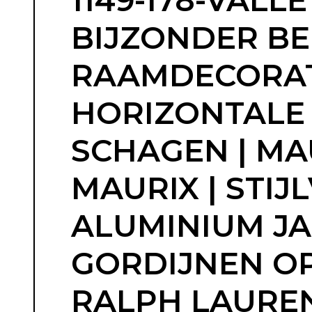
1149-178-VALL
BIJZONDER BEH
RAAMDECORATI
HORIZONTALE J
SCHAGEN | MA
MAURIX | STIJ
ALUMINIUM JA
GORDIJNEN OP
RALPH LAUREN 