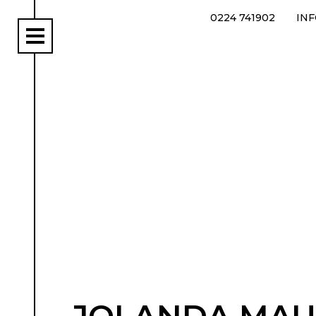
0224 741902
IN
rs