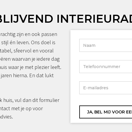
BLIJVEND INTERIEURA
rachtig zijn en ook passen
 stijl én leven. Ons doel is
tabel, sfeervol en vooral
reëren waarvan je iedere dag
huis waar je met plezier leeft.
jaren hierna. En dat lukt
jk huis, vul dan dit formulier
ntact met je op voor
advies.