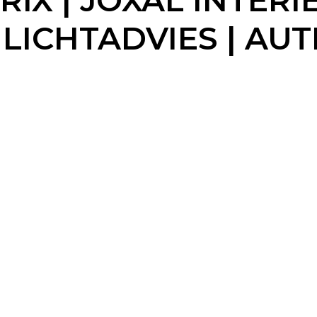
X | JOXAL INTERIE
 LICHTADVIES | A