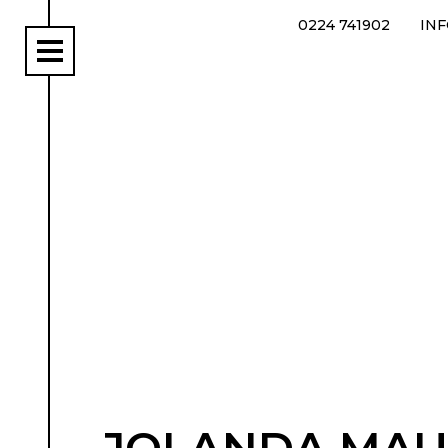
0224 741902
IN
rs