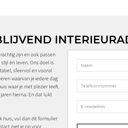
BLIJVEND INTERIEURA
rachtig zijn en ook passen
 stijl én leven. Ons doel is
tabel, sfeervol en vooral
reëren waarvan je iedere dag
huis waar je met plezier leeft.
jaren hierna. En dat lukt
jk huis, vul dan dit formulier
ntact met je op voor