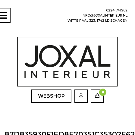
0224 741902
INFO@JOXALINTERIEUR.NL
WITTE PAAL 323, 1742 LD SCHAGEN
0
WEBSHOP
87D835930F1ED8E70351C35302E62