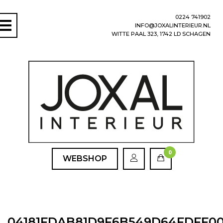
0224 741902
INFO@JOXALINTERIEUR.NL
WITTE PAAL 323, 1742 LD SCHAGEN
0
WEBSHOP
04181FDAB81D9F6B549D64FDFF0