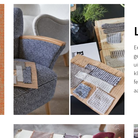
E
g
u
k
f
a