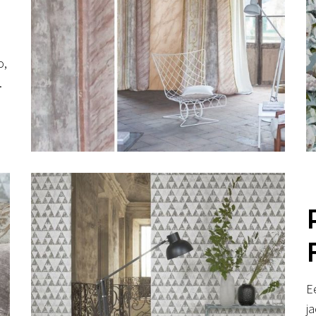
o,
.
E
j