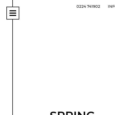
0224 741902
IN
rs