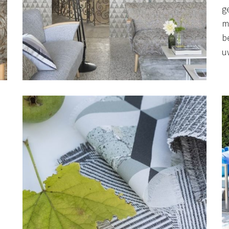
g
m
b
uw