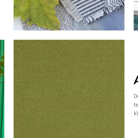
D
t
k