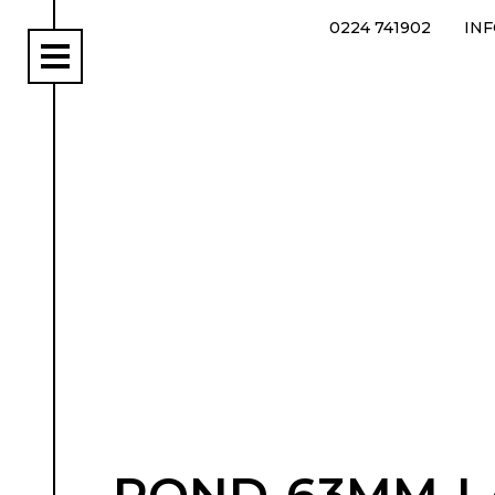
0224 741902
IN
rs