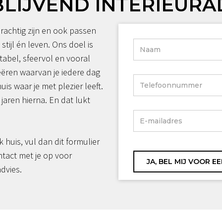
BLIJVEND INTERIEURA
rachtig zijn en ook passen
 stijl én leven. Ons doel is
tabel, sfeervol en vooral
reëren waarvan je iedere dag
huis waar je met plezier leeft.
jaren hierna. En dat lukt
jk huis, vul dan dit formulier
ntact met je op voor
advies.