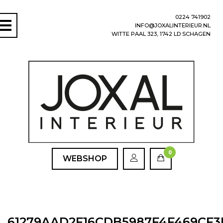
0224 741902
INFO@JOXALINTERIEUR.NL
WITTE PAAL 323, 1742 LD SCHAGEN
0
WEBSHOP
61279AAD2F16CDB5987F4F469CF3