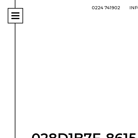
0224 741902
IN
rs