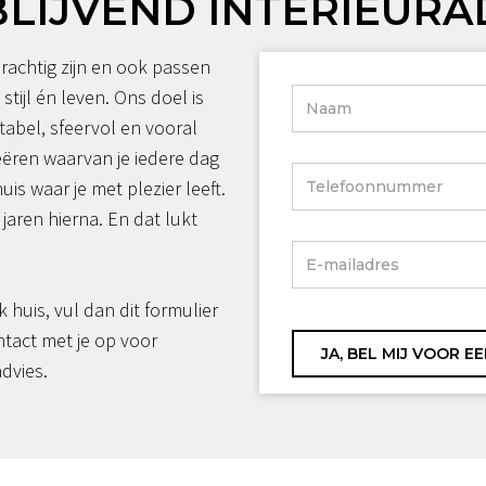
BLIJVEND INTERIEURA
rachtig zijn en ook passen
 stijl én leven. Ons doel is
tabel, sfeervol en vooral
reëren waarvan je iedere dag
huis waar je met plezier leeft.
jaren hierna. En dat lukt
jk huis, vul dan dit formulier
ntact met je op voor
advies.