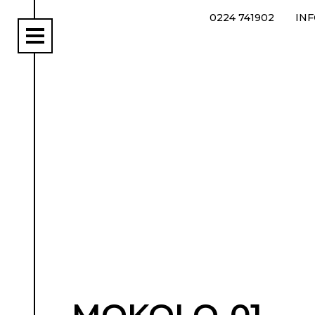
0224 741902
IN
rs