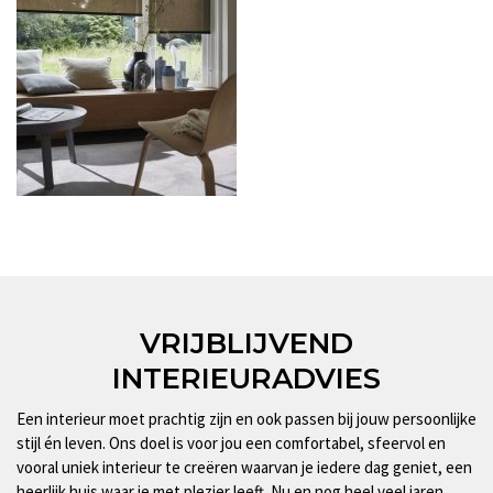
VRIJBLIJVEND
INTERIEURADVIES
Een interieur moet prachtig zijn en ook passen bij jouw persoonlijke
stijl én leven. Ons doel is voor jou een comfortabel, sfeervol en
vooral uniek interieur te creëren waarvan je iedere dag geniet, een
heerlijk huis waar je met plezier leeft. Nu en nog heel veel jaren