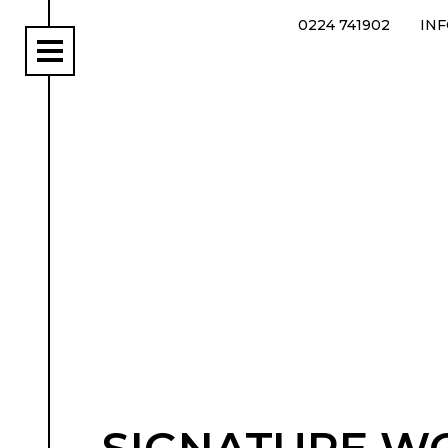
0224 741902
IN
rs