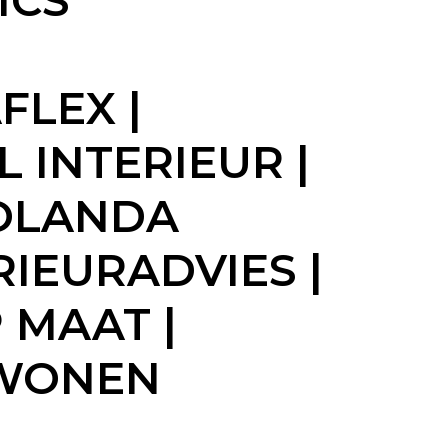
ICS
FLEX |
 INTERIEUR |
JOLANDA
RIEURADVIES |
 MAAT |
 WONEN