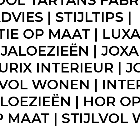
OL TARTANS FABR
IES | STIJLTIPS |
E OP MAAT | LUXA
ALOEZIEËN | JOXAL
URIX INTERIEUR | 
LVOL WONEN | INTE
LOEZIEËN | HOR OP
 MAAT | STIJLVOL