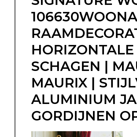
SIGNATURE WO
106630WOONADV
RAAMDECORATI
HORIZONTALE J
SCHAGEN | MA
MAURIX | STIJ
ALUMINIUM JA
GORDIJNEN OP