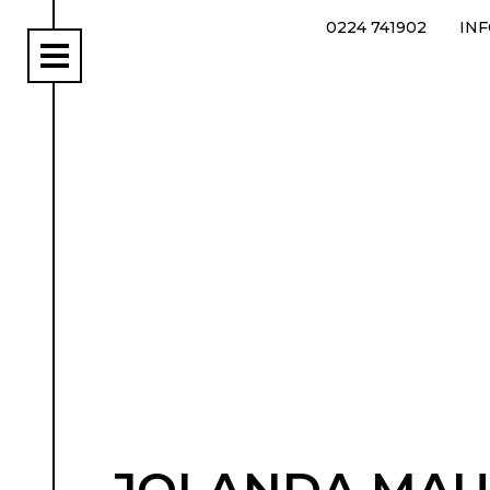
0224 741902
IN
rs