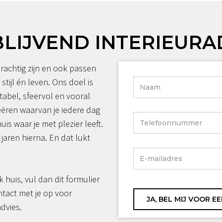
BLIJVEND INTERIEURA
rachtig zijn en ook passen
 stijl én leven. Ons doel is
tabel, sfeervol en vooral
reëren waarvan je iedere dag
huis waar je met plezier leeft.
jaren hierna. En dat lukt
jk huis, vul dan dit formulier
ntact met je op voor
advies.