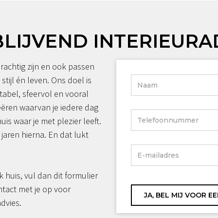
BLIJVEND INTERIEURA
rachtig zijn en ook passen
 stijl én leven. Ons doel is
tabel, sfeervol en vooral
reëren waarvan je iedere dag
huis waar je met plezier leeft.
jaren hierna. En dat lukt
jk huis, vul dan dit formulier
ntact met je op voor
advies.