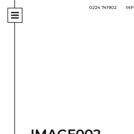
0224 741902
IN
rs