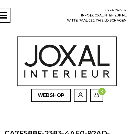
0224 741902
INFO@JOXALINTERIEUR.NL
WITTE PAAL 323, 1742 LD SCHAGEN
0
WEBSHOP
CA7F588F-2383-4AE0-92AD-