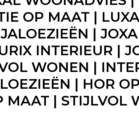
AL WOONADVIES | S
E OP MAAT | LUXA
ALOEZIEËN | JOXAL
URIX INTERIEUR | 
LVOL WONEN | INTE
LOEZIEËN | HOR OP
 MAAT | STIJLVOL