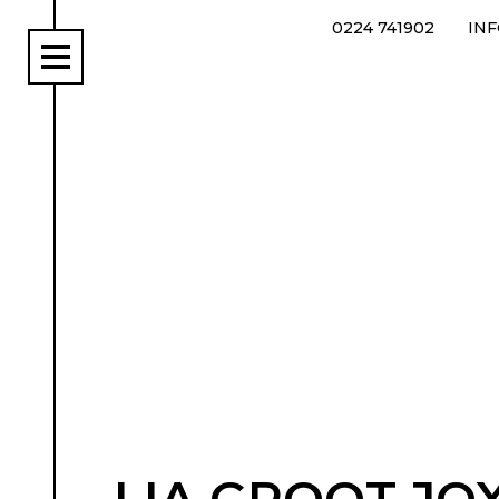
0224 741902
IN
rs