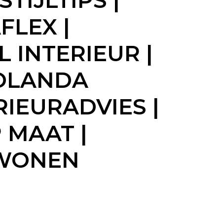
TIJLTIPS |
FLEX |
 INTERIEUR |
JOLANDA
RIEURADVIES |
 MAAT |
 WONEN