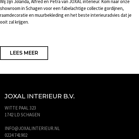
Wij zijn Jolanda, Alfred en Petra van JOXAL interieur. Kom naar onze
showroom in Schagen voor een fabelachtige collectie gordijnen,
raamdecoratie en muurbekleding en het beste interieuradvies dat je
ooit zal krijgen.
LEES MEER
JOXAL INTERIEUR B.V.
WITTE PAAL 323
1742 LD SCHAGEN
INFO@JOXALINTERIEUR.NL
0224 741902