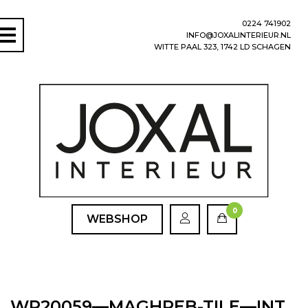
0224 741902
INFO@JOXALINTERIEUR.NL
WITTE PAAL 323, 1742 LD SCHAGEN
0
WEBSHOP
WP20059—MAGHREB-TILE—INT