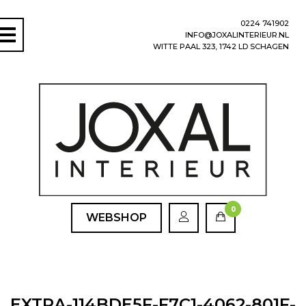
0224 741902
INFO@JOXALINTERIEUR.NL
WITTE PAAL 323, 1742 LD SCHAGEN
0
WEBSHOP
EXTRA-114BDE5F-F7C1-4062-801F-