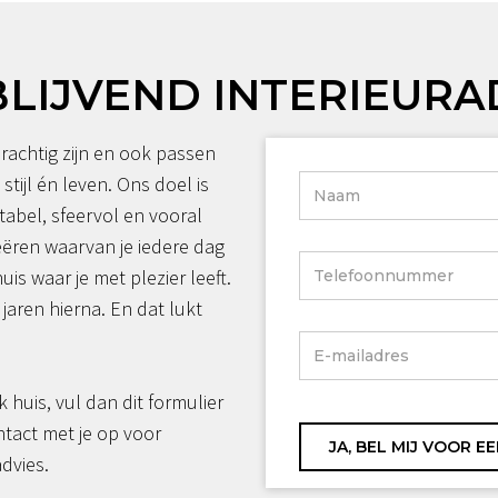
BLIJVEND INTERIEURA
rachtig zijn en ook passen
 stijl én leven. Ons doel is
tabel, sfeervol en vooral
reëren waarvan je iedere dag
huis waar je met plezier leeft.
jaren hierna. En dat lukt
jk huis, vul dan dit formulier
ntact met je op voor
advies.