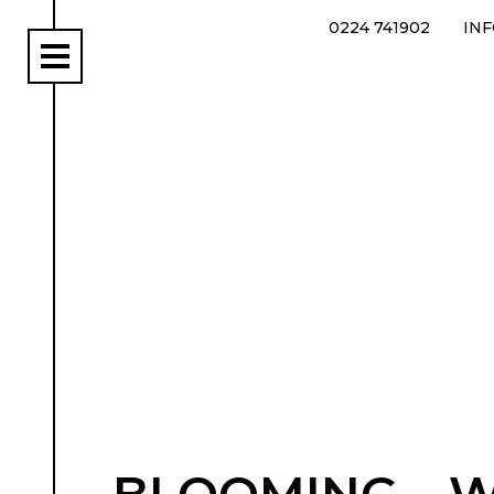
0224 741902
IN
rs