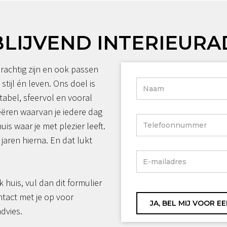
BLIJVEND INTERIEURA
rachtig zijn en ook passen
 stijl én leven. Ons doel is
tabel, sfeervol en vooral
reëren waarvan je iedere dag
huis waar je met plezier leeft.
jaren hierna. En dat lukt
jk huis, vul dan dit formulier
ntact met je op voor
advies.