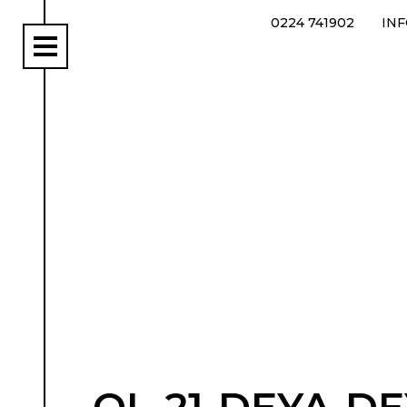
0224 741902
IN
rs